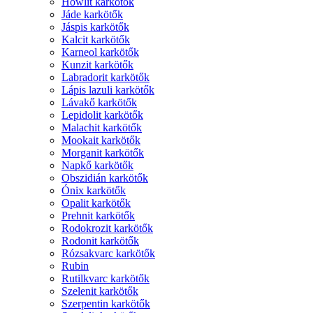
Howlit karkötők
Jáde karkötők
Jáspis karkötők
Kalcit karkötők
Karneol karkötők
Kunzit karkötők
Labradorit karkötők
Lápis lazuli karkötők
Lávakő karkötők
Lepidolit karkötők
Malachit karkötők
Mookait karkötők
Morganit karkötők
Napkő karkötők
Obszidián karkötők
Ónix karkötők
Opalit karkötők
Prehnit karkötők
Rodokrozit karkötők
Rodonit karkötők
Rózsakvarc karkötők
Rubin
Rutilkvarc karkötők
Szelenit karkötők
Szerpentin karkötők