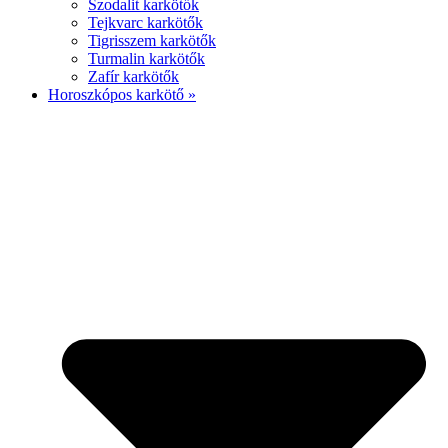
Szodalit karkötők
Tejkvarc karkötők
Tigrisszem karkötők
Turmalin karkötők
Zafír karkötők
Horoszkópos karkötő »