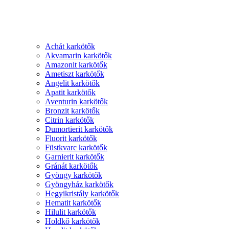
Achát karkötők
Akvamarin karkötők
Amazonit karkötők
Ametiszt karkötők
Angelit karkötők
Apatit karkötők
Aventurin karkötők
Bronzit karkötők
Citrin karkötők
Dumortierit karkötők
Fluorit karkötők
Füstkvarc karkötők
Garnierit karkötők
Gránát karkötők
Gyöngy karkötők
Gyöngyház karkötők
Hegyikristály karkötők
Hematit karkötők
Hilulit karkötők
Holdkő karkötők