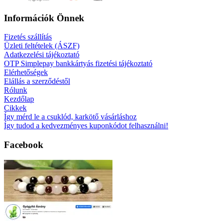
Információk Önnek
Fizetés szállítás
Üzleti feltételek (ÁSZF)
Adatkezelési tájékoztató
OTP Simplepay bankkártyás fizetési tájékoztató
Elérhetőségek
Elállás a szerződéstől
Rólunk
Kezdőlap
Cikkek
Így mérd le a csuklód, karkötő vásárláshoz
Így tudod a kedvezményes kuponkódot felhasználni!
Facebook