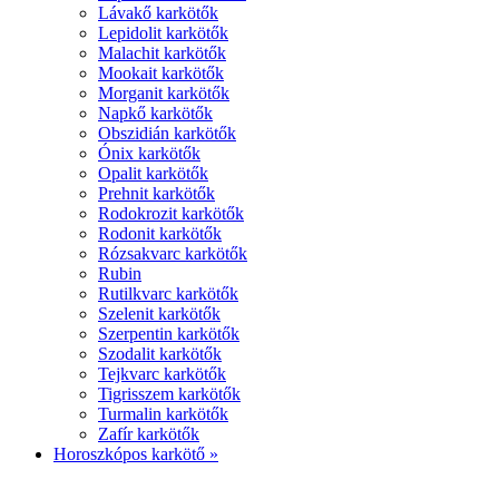
Lávakő karkötők
Lepidolit karkötők
Malachit karkötők
Mookait karkötők
Morganit karkötők
Napkő karkötők
Obszidián karkötők
Ónix karkötők
Opalit karkötők
Prehnit karkötők
Rodokrozit karkötők
Rodonit karkötők
Rózsakvarc karkötők
Rubin
Rutilkvarc karkötők
Szelenit karkötők
Szerpentin karkötők
Szodalit karkötők
Tejkvarc karkötők
Tigrisszem karkötők
Turmalin karkötők
Zafír karkötők
Horoszkópos karkötő »