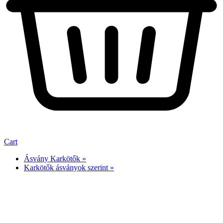
Cart
Ásvány Karkötők »
Karkötők ásványok szerint »