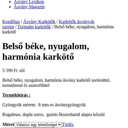
Ásvány Lexikon
Ásvány Magazin
Kezdőlap
/
Ásvány Karkötők
/
Karkötők ásványok
szerint
/
Turmalin karkötők
/ Belső béke, nyugalom, harmónia
karkötő
Belső béke, nyugalom,
harmónia karkötő
5 599
Ft
-tól
Belső béke, nyugalom, harmónia ásvány karkötő szelenittel,
turmalinnal és asztrofilittel
Termékleírás :
Gyöngyök mérete: 8 mm-es ásványgyöngyök
Rugalmas, dupla soros, gumis ékszerdamil alapra készül
Méret
Törlés