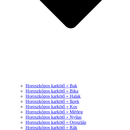
Horoszkópos karkötő » Bak
Horoszkópos karkötő » Bika
Horoszkópos karkötő » Halak
Horoszkópos karkötő » Ikrek
Horoszkópos karkötő » Kos
Horoszkópos karkötő » Mérleg
Horoszkópos karkötő » Nyilas
Horoszkópos karkötő » Oroszlán
Horoszkópos karkötő » Rák