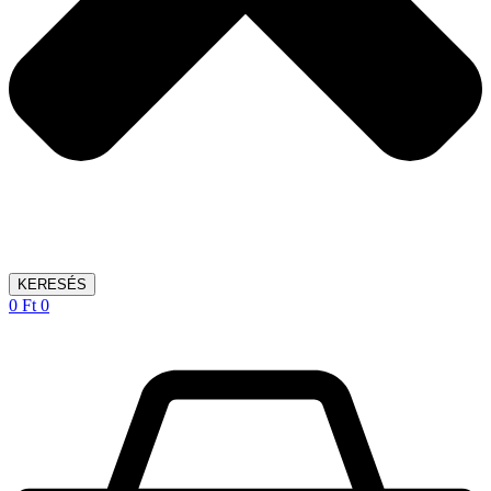
KERESÉS
0
Ft
0