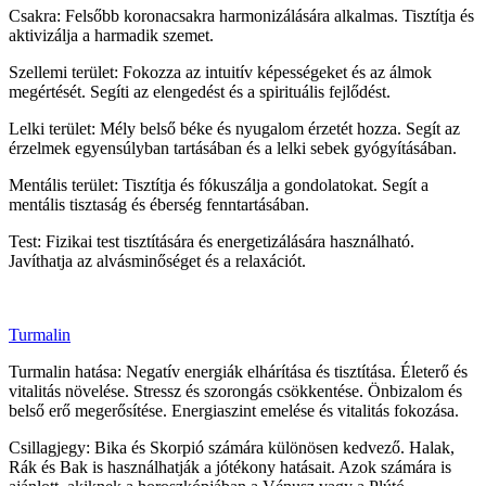
Csakra: Felsőbb koronacsakra harmonizálására alkalmas. Tisztítja és
aktivizálja a harmadik szemet.
Szellemi terület: Fokozza az intuitív képességeket és az álmok
megértését. Segíti az elengedést és a spirituális fejlődést.
Lelki terület: Mély belső béke és nyugalom érzetét hozza. Segít az
érzelmek egyensúlyban tartásában és a lelki sebek gyógyításában.
Mentális terület: Tisztítja és fókuszálja a gondolatokat. Segít a
mentális tisztaság és éberség fenntartásában.
Test: Fizikai test tisztítására és energetizálására használható.
Javíthatja az alvásminőséget és a relaxációt.
Turmalin
Turmalin hatása: Negatív energiák elhárítása és tisztítása. Életerő és
vitalitás növelése. Stressz és szorongás csökkentése. Önbizalom és
belső erő megerősítése. Energiaszint emelése és vitalitás fokozása.
Csillagjegy: Bika és Skorpió számára különösen kedvező. Halak,
Rák és Bak is használhatják a jótékony hatásait. Azok számára is