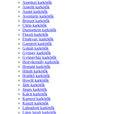
Ametiszt karkötők
Angelit karkötők
Apatit karkötők
Aventurin karkötők
Bronzit karkötők
Citrin karkötők
Dumortierit karkötők
Fluorit karkötők
Füstkvarc karkötők
Garnierit karkötők
Gránát karkötők
Gyöngy karkötők
Gyöngyház karkötők
Hegyikristály karkötők
Hematit karkötők
Hilulit karkötők
Holdkő karkötők
Howlit karkötők
Jáde karkötők
Jáspis karkötők
Kalcit karkötők
Karneol karkötők
Kunzit karkötők
Labradorit karkötők
Lápis lazuli karkötők