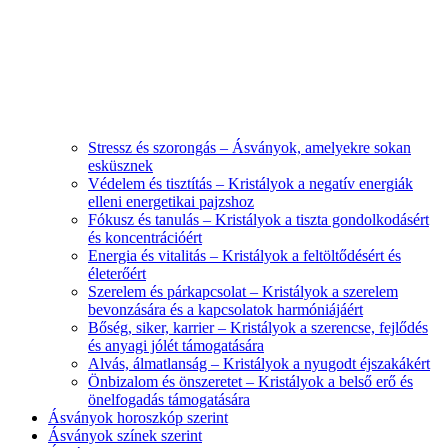
Stressz és szorongás – Ásványok, amelyekre sokan
esküsznek
Védelem és tisztítás – Kristályok a negatív energiák
elleni energetikai pajzshoz
Fókusz és tanulás – Kristályok a tiszta gondolkodásért
és koncentrációért
Energia és vitalitás – Kristályok a feltöltődésért és
életerőért
Szerelem és párkapcsolat – Kristályok a szerelem
bevonzására és a kapcsolatok harmóniájáért
Bőség, siker, karrier – Kristályok a szerencse, fejlődés
és anyagi jólét támogatására
Alvás, álmatlanság – Kristályok a nyugodt éjszakákért
Önbizalom és önszeretet – Kristályok a belső erő és
önelfogadás támogatására
Ásványok horoszkóp szerint
Ásványok színek szerint