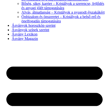
Bőség, siker, karrier – Kristályok a szerencse, fejlődés
és anyagi jólét támogatására
Alvás, álmatlanság – Kristályok a nyugodt éjszakákért
Önbizalom és önszeretet – Kristályok a belső erő és
önelfogadás támogatására
Ásványok horoszkóp szerint
Ásványok színek szerint
Ásvány Lexikon
Ásvány Magazin