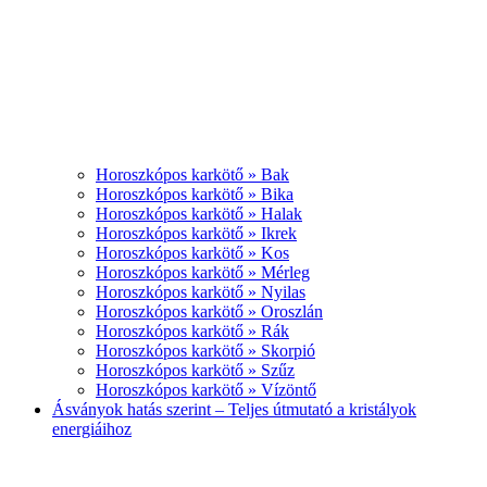
Horoszkópos karkötő » Bak
Horoszkópos karkötő » Bika
Horoszkópos karkötő » Halak
Horoszkópos karkötő » Ikrek
Horoszkópos karkötő » Kos
Horoszkópos karkötő » Mérleg
Horoszkópos karkötő » Nyilas
Horoszkópos karkötő » Oroszlán
Horoszkópos karkötő » Rák
Horoszkópos karkötő » Skorpió
Horoszkópos karkötő » Szűz
Horoszkópos karkötő » Vízöntő
Ásványok hatás szerint – Teljes útmutató a kristályok
energiáihoz