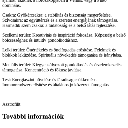
ajánlott, akiknek a horoszkópjában a Vénusz vagy a Plútó
domináns.
Csakra: Gyökércsakra: a stabilitás és biztonság megerősítése.
Szívcsakra: az együttérzés és a szeretet energiájának támogatása.
Harmadik szem csakra: a tudatosság és a belső látás fejlesztése.
Szellemi terület: Kreativitás és inspiráció fokozása. Képesség a belső
bölcsességhez és intuitív gondolkodáshoz.
Lelki terület: Önértékelés és önelfogadás erősítése. Félelmek és
blokkok leküzdése. Spirituális növekedés támogatása és irányítása.
Mentális terület: Kiegyensúlyozott gondolkodás és érzelemkezelés
támogatása. Koncentráció és fókusz javítása.
Test: Energiaszint növelése és fáradtság csökkentése.
Immunrendszer erősítése és általános jó közérzet támogatása.
Asztrofilit
További információk