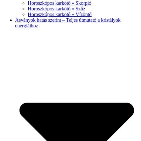
Horoszkópos karkötő » Skorpió
Horoszkópos karkötő » Szűz
Horoszkópos karkötő » Vízöntő
Ásványok hatás szerint – Teljes útmutató a kristályok
energiáihoz