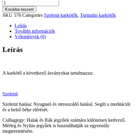
Belső
béke,
Kosárba teszem
nyugalom,
SKU
576
Categories
Szelenit karkötők
,
Turmalin karkötők
harmónia
karkötő
Leírás
mennyiség
További információk
Vélemények (0)
Leírás
A karkötő a következő ásványokat tartalmazza:
Szelenit
Szelenit hatása: Nyugtató és stresszoldó hatású. Segíti a meditációt
és a belső béke elérését.
Csillagjegy: Halak és Rák jegyűek számára különösen kedvező.
Mérleg és Nyilas jegyűek is használhatják az egyensúly
megteremtésére.