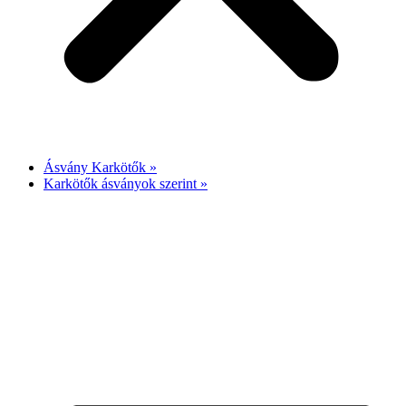
Ásvány Karkötők »
Karkötők ásványok szerint »