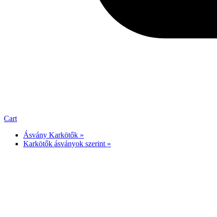
Cart
Ásvány Karkötők »
Karkötők ásványok szerint »