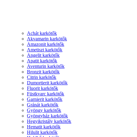
Achát karkötők
Akvamarin karkötők
Amazonit karkötők
Ametiszt karkötők
Angelit karkötők
Apatit karkötők
Aventurin karkötők
Bronzit karkötők
Citrin karkötők
Dumortierit karkötők
Fluorit karkötők
Füstkvarc karkötők
Garnierit karkötők
Gránát karkötők
Gyöngy karkötők
Gyöngyház karkötők
Hegyikristály karkötők
Hematit karkötők
Hilulit karkötők