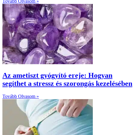
Tovább Olvasom »
Az ametiszt gyógyító ereje: Hogyan
segíthet a stressz és szorongás kezelésében
Tovább Olvasom »