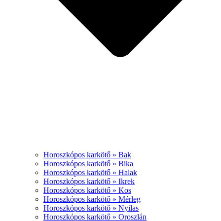
Horoszkópos karkötő » Bak
Horoszkópos karkötő » Bika
Horoszkópos karkötő » Halak
Horoszkópos karkötő » Ikrek
Horoszkópos karkötő » Kos
Horoszkópos karkötő » Mérleg
Horoszkópos karkötő » Nyilas
Horoszkópos karkötő » Oroszlán