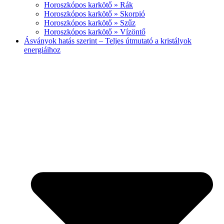
Horoszkópos karkötő » Rák
Horoszkópos karkötő » Skorpió
Horoszkópos karkötő » Szűz
Horoszkópos karkötő » Vízöntő
Ásványok hatás szerint – Teljes útmutató a kristályok
energiáihoz