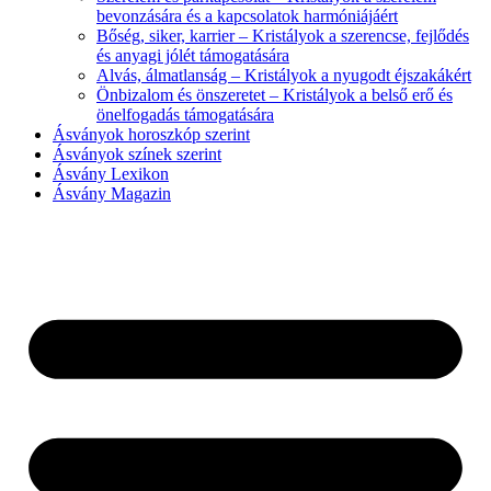
bevonzására és a kapcsolatok harmóniájáért
Bőség, siker, karrier – Kristályok a szerencse, fejlődés
és anyagi jólét támogatására
Alvás, álmatlanság – Kristályok a nyugodt éjszakákért
Önbizalom és önszeretet – Kristályok a belső erő és
önelfogadás támogatására
Ásványok horoszkóp szerint
Ásványok színek szerint
Ásvány Lexikon
Ásvány Magazin