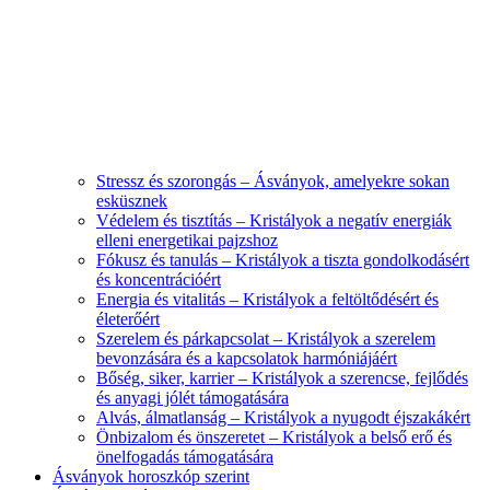
Stressz és szorongás – Ásványok, amelyekre sokan
esküsznek
Védelem és tisztítás – Kristályok a negatív energiák
elleni energetikai pajzshoz
Fókusz és tanulás – Kristályok a tiszta gondolkodásért
és koncentrációért
Energia és vitalitás – Kristályok a feltöltődésért és
életerőért
Szerelem és párkapcsolat – Kristályok a szerelem
bevonzására és a kapcsolatok harmóniájáért
Bőség, siker, karrier – Kristályok a szerencse, fejlődés
és anyagi jólét támogatására
Alvás, álmatlanság – Kristályok a nyugodt éjszakákért
Önbizalom és önszeretet – Kristályok a belső erő és
önelfogadás támogatására
Ásványok horoszkóp szerint