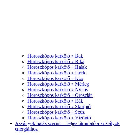
Horoszkópos karkötő » Bak
Horoszkópos karkötő » Bika
Horoszkópos karkötő » Halak
Horoszkópos karkötő » Ikrek
Horoszkópos karkötő » Kos
Horoszkópos karkötő » Mérleg
Horoszkópos karkötő » Nyilas
Horoszkópos karkötő » Oroszlán
Horoszkópos karkötő » Rák
Horoszkópos karkötő » Skorpió
Horoszkópos karkötő » Szűz
Horoszkópos karkötő » Vízöntő
Ásványok hatás szerint – Teljes útmutató a kristályok
energiáihoz