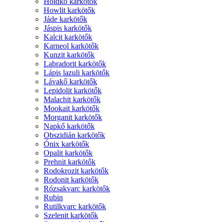
Holdkő karkötők
Howlit karkötők
Jáde karkötők
Jáspis karkötők
Kalcit karkötők
Karneol karkötők
Kunzit karkötők
Labradorit karkötők
Lápis lazuli karkötők
Lávakő karkötők
Lepidolit karkötők
Malachit karkötők
Mookait karkötők
Morganit karkötők
Napkő karkötők
Obszidián karkötők
Ónix karkötők
Opalit karkötők
Prehnit karkötők
Rodokrozit karkötők
Rodonit karkötők
Rózsakvarc karkötők
Rubin
Rutilkvarc karkötők
Szelenit karkötők