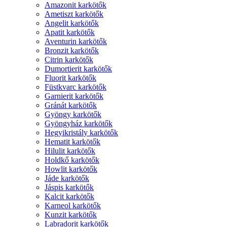
Amazonit karkötők
Ametiszt karkötők
Angelit karkötők
Apatit karkötők
Aventurin karkötők
Bronzit karkötők
Citrin karkötők
Dumortierit karkötők
Fluorit karkötők
Füstkvarc karkötők
Garnierit karkötők
Gránát karkötők
Gyöngy karkötők
Gyöngyház karkötők
Hegyikristály karkötők
Hematit karkötők
Hilulit karkötők
Holdkő karkötők
Howlit karkötők
Jáde karkötők
Jáspis karkötők
Kalcit karkötők
Karneol karkötők
Kunzit karkötők
Labradorit karkötők