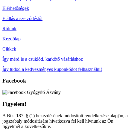
Elérhetőségek
Elállás a szerződéstől
Rólunk
Kezdőlap
Cikkek
Így mérd le a csuklód, karkötő vásárláshoz
Így tudod a kedvezményes kuponkódot felhasználni!
Facebook
Figyelem!
A Btk. 187. § (1) bekezdésének módosított rendelkezése alapján, a
jogszabály módosítására hivatkozva fel kell hívnunk az Ön
figyelmét a következőkre.