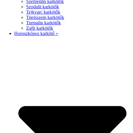
Szerpentin karkötők
Szodalit karkötők
Tejkvarc karkötők
Tigrisszem karkötők
Turmalin karkötők
Zafír karkötők
Horoszkópos karkötő »