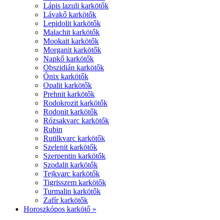
Lápis lazuli karkötők
Lávakő karkötők
Lepidolit karkötők
Malachit karkötők
Mookait karkötők
Morganit karkötők
Napkő karkötők
Obszidián karkötők
Ónix karkötők
Opalit karkötők
Prehnit karkötők
Rodokrozit karkötők
Rodonit karkötők
Rózsakvarc karkötők
Rubin
Rutilkvarc karkötők
Szelenit karkötők
Szerpentin karkötők
Szodalit karkötők
Tejkvarc karkötők
Tigrisszem karkötők
Turmalin karkötők
Zafír karkötők
Horoszkópos karkötő »