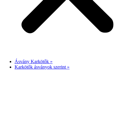
Ásvány Karkötők »
Karkötők ásványok szerint »