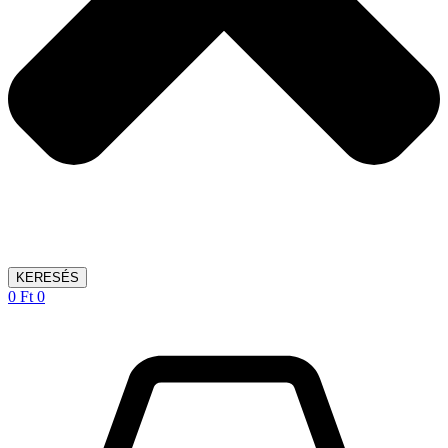
KERESÉS
0
Ft
0