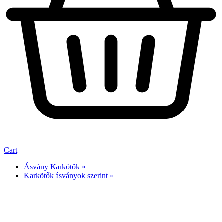
Cart
Ásvány Karkötők »
Karkötők ásványok szerint »