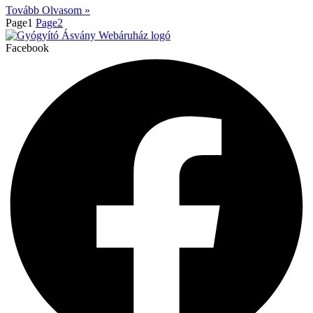
Tovább Olvasom »
Page
1
Page
2
Facebook