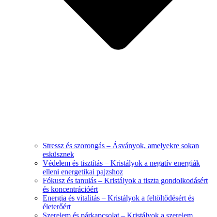
Stressz és szorongás – Ásványok, amelyekre sokan
esküsznek
Védelem és tisztítás – Kristályok a negatív energiák
elleni energetikai pajzshoz
Fókusz és tanulás – Kristályok a tiszta gondolkodásért
és koncentrációért
Energia és vitalitás – Kristályok a feltöltődésért és
életerőért
Szerelem és párkapcsolat – Kristályok a szerelem